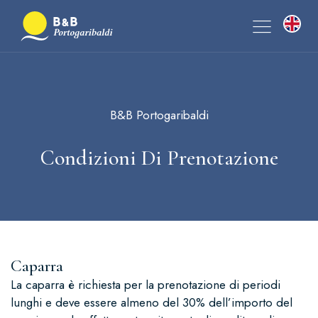
menu
close
B&B Portogaribaldi
Appartamenti
chevron_right
La famiglia
Condizioni Di Prenotazione
News ed offerte
Appartamento con 2 Camere da Letto
Contatti
Appartamento con 1 Camera da Letto
Condizioni di Prenotazione
Appartamento con 1 Camera e Divano Letto
Vedi tutto
Caparra
La caparra è richiesta per la prenotazione di periodi
lunghi e deve essere almeno del 30% dell’importo del