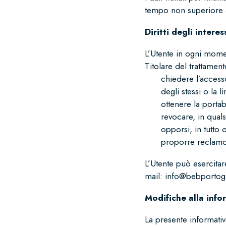
tempo non superiore a
Diritti degli interes
L’Utente in ogni moment
Titolare del trattament
chiedere l’accesso
degli stessi o la l
ottenere la portab
revocare, in qual
opporsi, in tutto o
proporre reclamo 
L’Utente può esercitare 
mail:
info@bebportogar
Modifiche alla info
La presente informati