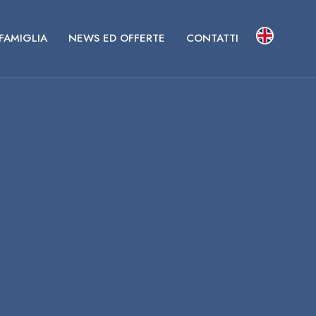
 FAMIGLIA
NEWS ED OFFERTE
CONTATTI
re da
ra da
ra e