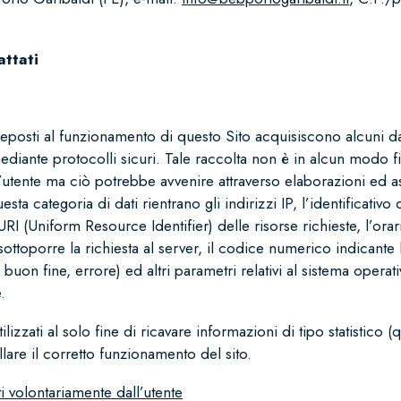
attati
preposti al funzionamento di questo Sito acquisiscono alcuni dat
diante protocolli sicuri. Tale raccolta non è in alcun modo fi
ll’utente ma ciò potrebbe avvenire attraverso elaborazioni ed a
esta categoria di dati rientrano gli indirizzi IP, l’identificativo
URI (Uniform Resource Identifier) delle risorse richieste, l’orario
ottoporre la richiesta al server, il codice numerico indicante l
 buon fine, errore) ed altri parametri relativi al sistema operat
.
lizzati al solo fine di ricavare informazioni di tipo statistico 
lare il corretto funzionamento del sito.
ti volontariamente dall’utente