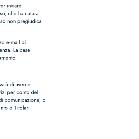
er inviare
nso, che ha natura
nso non pregiudica
zo e-mail di
denza. La base
tamento.
sità di averne
vizi per conto del
à di comunicazione) o
nto o Titolari