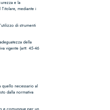
icurezza e la
l Titolare, mediante i
utilizzo di strumenti
i adeguatezza della
a vigente (artt. 45-46
a quello necessario al
sto dalla normativa
senso e comunque per un