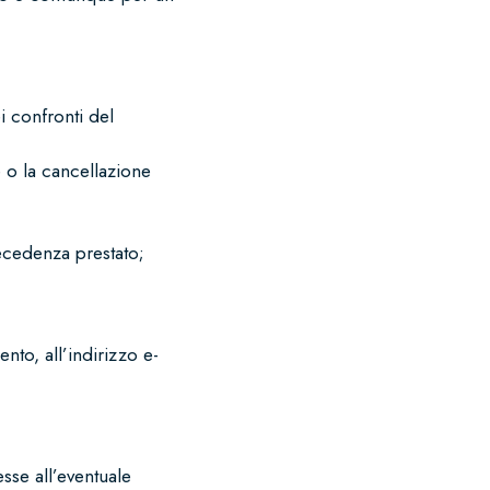
ei confronti del
e o la cancellazione
recedenza prestato;
mento, all’indirizzo e-
sse all’eventuale