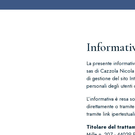
Informati
La presente informati
sas di Cazzola Nicola i
di gestione del sito In
personali degli utenti
L’informativa è resa s
direttamente o tramite 
tramite link ipertestual
Titolare del tratta
Mille n. 207 - 44029 P