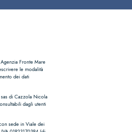
a Agenzia Fronte Mare
escrivere le modalità
amento dei dati
e sas di Cazzola Nicola
nsultabili dagli utenti
con sede in Viale dei
p.IVA 01823170384 (di