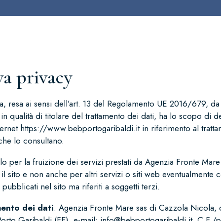
va privacy
va, resa ai sensi dell’art. 13 del Regolamento UE 2016/679, d
n qualità di titolare del trattamento dei dati, ha lo scopo di d
ternet
https://www.bebportogaribaldi.it
in riferimento al tratt
 che lo consultano.
olo per la fruizione dei servizi prestati da Agenzia Fronte Mar
il sito e non anche per altri servizi o siti web eventualmente co
i pubblicati nel sito ma riferiti a soggetti terzi.
mento dei dati
: Agenzia Fronte Mare sas di Cazzola Nicola, 
orto Garibaldi (FE), e-mail:
info@bebportogaribaldi.it
, C.F./