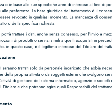
a o in base alle sue specifiche aree di interesse al fine di pot
alle preferenze. La base giuridica del trattamento è il conse
 essere revocato in qualsiasi momento. La mancanza di conse
tto o della specifica richiesta.
e potrà trattare i dati, anche senza consenso, per l’invio a mez
ioni di prodotti o servizi simili a quelli acquistati in prece
to, in questo caso, è il legittimo interesse del Titolare del trat
cazione
ti saranno trattati solo da personale incaricato che abbia neces
 della propria attività o da soggetti esterni che svolgono ser
’attività di gestione del sistema informatico, agenzie e societ
 Titolare e che potranno agire quali Responsabili del trattame
amento