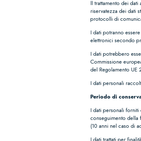
ll trattamento dei dati
riservatezza dei dati s
protocolli di comunica
I dati potranno essere 
elettronici secondo pri
I dati potrebbero esse
Commissione europea o
del Regolamento UE 
I dati personali raccol
Periodo di conserv
I dati personali forni
conseguimento della fi
(10 anni nel caso di ac
I dati trattati per fi