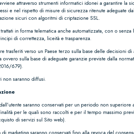
 avviene attraverso strumenti informatici idonei a garantire la s
tessi e nel rispetto di misure di sicurezza ritenute adeguate da
zione sicuri con algoritmi di criptazione SSL.
trattati in forma telematica anche automatizzata, con o senza l’
ncipi di correttezza, liceità e trasparenza.
re trasferiti verso un Paese terzo sulla base delle decisioni d
vvero sulla base di adeguate garanzie previste dalla normativ
2016/679).
ti non saranno diffusi.
azione
ti dall’utente saranno conservati per un periodo non superiore 
nalità per le quali sono raccolti e per il tempo massimo previ
quisto di servizi sul Sito web).
nalità di marketing saranno conservati fino alla revoca del con