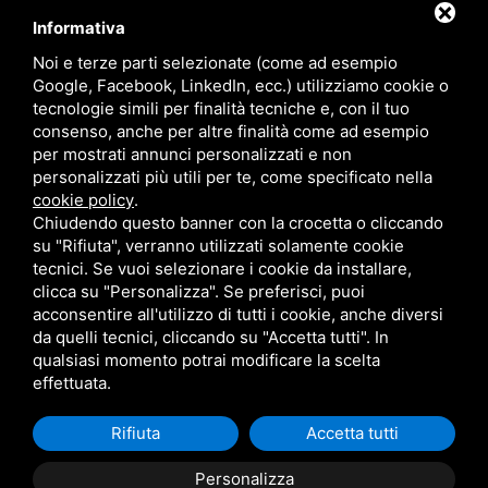
Appartamento con 1 Camera e Divano Letto
Informativa
Noi e terze parti selezionate (come ad esempio
Google, Facebook, LinkedIn, ecc.) utilizziamo cookie o
tecnologie simili per finalità tecniche e, con il tuo
consenso, anche per altre finalità come ad esempio
per mostrati annunci personalizzati e non
personalizzati più utili per te, come specificato nella
cookie policy
.
Chiudendo questo banner con la crocetta o cliccando
su "Rifiuta", verranno utilizzati solamente cookie
tecnici. Se vuoi selezionare i cookie da installare,
clicca su "Personalizza". Se preferisci, puoi
acconsentire all'utilizzo di tutti i cookie, anche diversi
Questo sito è protetto da Google reCAPTCHA v3,
Privacy
da quelli tecnici, cliccando su "Accetta tutti". In
Policy
e
Terms of Service
di Google.
qualsiasi momento potrai modificare la scelta
effettuata.
phone_in_talk
+39 393 3341392
Rifiuta
Accetta tutti
mail
info@bebportogaribaldi.it
Personalizza